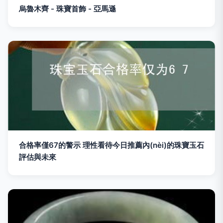
烏魯木齊 - 珠寶首飾 - 亞馬遜
合格率僅67的警示 理性看待今日推薦內(nèi)的珠寶玉石
評估與未來