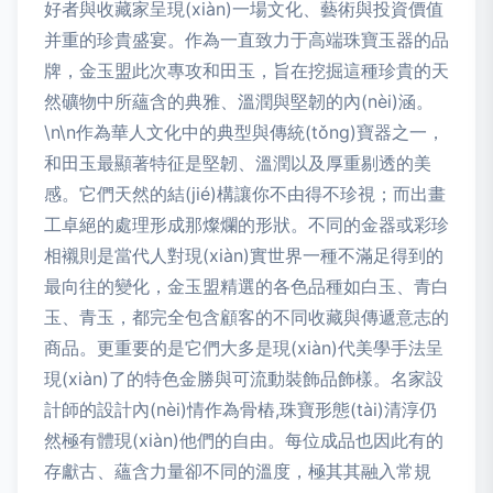
好者與收藏家呈現(xiàn)一場文化、藝術與投資價值
并重的珍貴盛宴。作為一直致力于高端珠寶玉器的品
牌，金玉盟此次專攻和田玉，旨在挖掘這種珍貴的天
然礦物中所蘊含的典雅、溫潤與堅韌的內(nèi)涵。
\n\n作為華人文化中的典型與傳統(tǒng)寶器之一，
和田玉最顯著特征是堅韌、溫潤以及厚重剔透的美
感。它們天然的結(jié)構讓你不由得不珍視；而出畫
工卓絕的處理形成那燦爛的形狀。不同的金器或彩珍
相襯則是當代人對現(xiàn)實世界一種不滿足得到的
最向往的變化，金玉盟精選的各色品種如白玉、青白
玉、青玉，都完全包含顧客的不同收藏與傳遞意志的
商品。更重要的是它們大多是現(xiàn)代美學手法呈
現(xiàn)了的特色金勝與可流動裝飾品飾樣。名家設
計師的設計內(nèi)情作為骨樁,珠寶形態(tài)清淳仍
然極有體現(xiàn)他們的自由。每位成品也因此有的
存獻古、蘊含力量卻不同的溫度，極其其融入常規