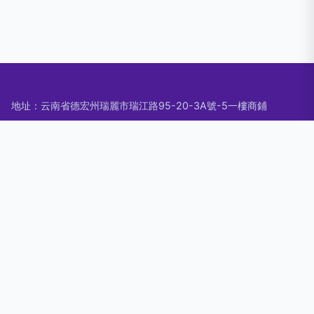
地址：云南省德宏州瑞麗市瑞江路95-20-3A號-5一樓商鋪
電話：1390835**
Copyright © 2026
www.cgccg.cn
珠寶玉器
中玉世紀（青島）
珠寶有限公司
珠寶玉器
版權所有
Sitemap
感谢您访问我们的网站，您可能还对以下资源感兴趣：四平绕在
顾问有限公司
五月涩涩社区|五月涩涩社区婷婷|五月涩涩婷婷|五月天97色色|