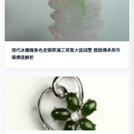
清代冰糯種春色老翡翠滿工荷葉大提頭墜 雅韻傳承與市
場價值解析