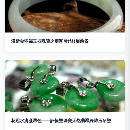
淺析金翠福玉器珠寶之廣闊發(fā)展前景
花冠水滴凝翠色——評恒豐珠寶天然翡翠綠韓玉吊墜