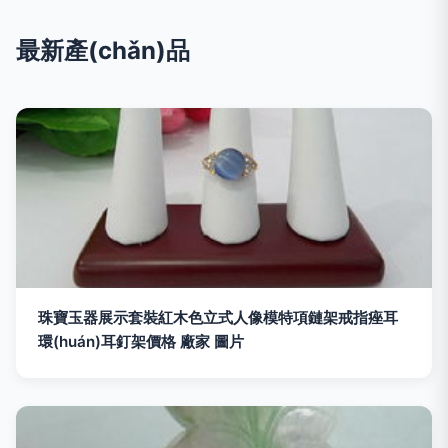
最新產(chǎn)品
珠寶玉器展示套裝紅木色立式人像模特項鏈架戒指痤耳
環(huán)耳釘架價格 廠家 圖片