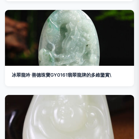
冰翠龍吟 善德珠寶GY0161翡翠龍牌的多維鑒賞\