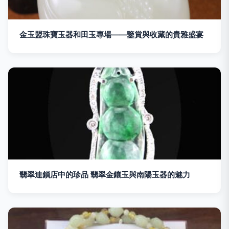
金玉盟珠寶玉器和田玉專場——鑒賞與收藏的貴雅盛宴
翡翠連鎖店中的珍品 翡翠金鑲玉與南陽玉器的魅力