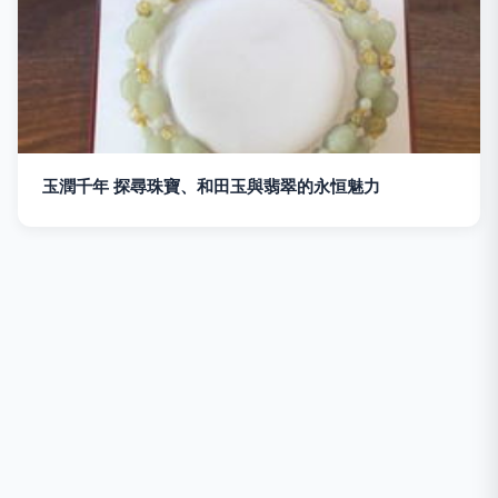
玉潤千年 探尋珠寶、和田玉與翡翠的永恒魅力